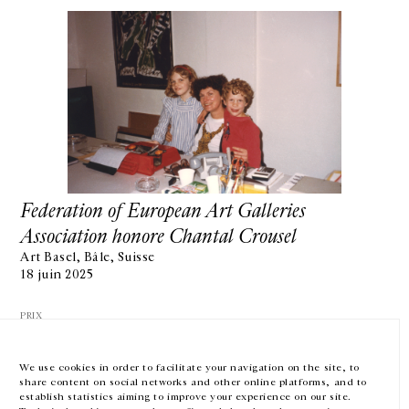
GALERIE CHANTAL CROUSEL
10 RUE CHARLOT, 75003 PARIS
T.
+33 1 42 77 38 87
GALERIE@CROUSEL.COM
Federation of European Art Galleries
Association honore Chantal Crousel
HORAIRES D'OUVERTURE
DU MARDI AU VENDREDI
Art Basel, Bâle, Suisse
10H-18H
18 juin 2025
LE SAMEDI
11H-19H
PRIX
LES ESPACES DE LA GALERIE SERONT FERMÉS À PARTIR DU 23 JUILLET
JUSQU'AU 4 SEPTEMBRE INCLUS
We use cookies in order to facilitate your navigation on the site, to
share content on social networks and other online platforms, and to
Facebook
Instagram
EN
FR
中文
establish statistics aiming to improve your experience on our site.