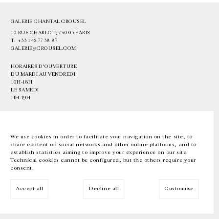
GALERIE CHANTAL CROUSEL
10 RUE CHARLOT, 75003 PARIS
T.
+33 1 42 77 38 87
GALERIE@CROUSEL.COM
HORAIRES D'OUVERTURE
DU MARDI AU VENDREDI
10H-18H
LE SAMEDI
11H-19H
LES ESPACES DE LA GALERIE SERONT FERMÉS À PARTIR DU 23 JUILLET
JUSQU'AU 4 SEPTEMBRE INCLUS
We use cookies in order to facilitate your navigation on the site, to
share content on social networks and other online platforms, and to
Facebook
Instagram
EN
FR
中文
establish statistics aiming to improve your experience on our site.
Technical cookies cannot be configured, but the others require your
consent.
Inscrivez-vous à notre newsletter
Accept all
Decline all
Customize
© Galerie Chantal Crousel 2026
Mentions légales
Cookies