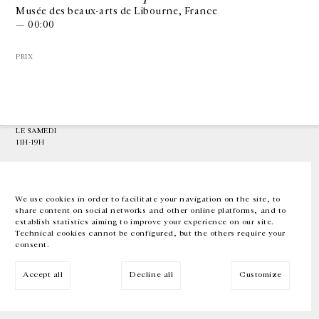
Musée des beaux-arts de Libourne, France
— 00:00
GALERIE CHANTAL CROUSEL
10 RUE CHARLOT, 75003 PARIS
PRIX
T.
+33 1 42 77 38 87
GALERIE@CROUSEL.COM
HORAIRES D'OUVERTURE
DU MARDI AU VENDREDI
10H-18H
LE SAMEDI
11H-19H
LES ESPACES DE LA GALERIE SERONT FERMÉS À PARTIR DU 23 JUILLET
JUSQU'AU 4 SEPTEMBRE INCLUS
We use cookies in order to facilitate your navigation on the site, to
share content on social networks and other online platforms, and to
Facebook
Instagram
EN
FR
中文
establish statistics aiming to improve your experience on our site.
Technical cookies cannot be configured, but the others require your
consent.
Inscrivez-vous à notre newsletter
Accept all
Decline all
Customize
© Galerie Chantal Crousel 2026
Mentions légales
Cookies