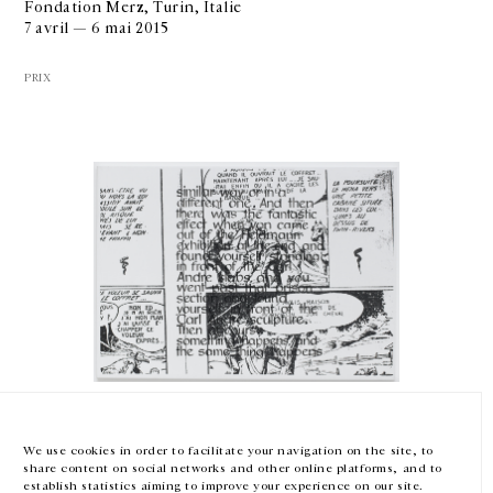
Fondation Merz, Turin, Italie
7 avril — 6 mai 2015
PRIX
GALERIE CHANTAL CROUSEL
10 RUE CHARLOT, 75003 PARIS
T.
+33 1 42 77 38 87
GALERIE@CROUSEL.COM
HORAIRES D'OUVERTURE
DU MARDI AU VENDREDI
10H-18H
LE SAMEDI
11H-19H
Michael Krebber
LES ESPACES DE LA GALERIE SERONT FERMÉS À PARTIR DU 23 JUILLET
JUSQU'AU 4 SEPTEMBRE INCLUS
Wolfgang Hahn Prize 2015
We use cookies in order to facilitate your navigation on the site, to
Museum Ludwig, Cologne
share content on social networks and other online platforms, and to
1er mars — 1er juin 2015
Facebook
Instagram
EN
FR
中文
establish statistics aiming to improve your experience on our site.