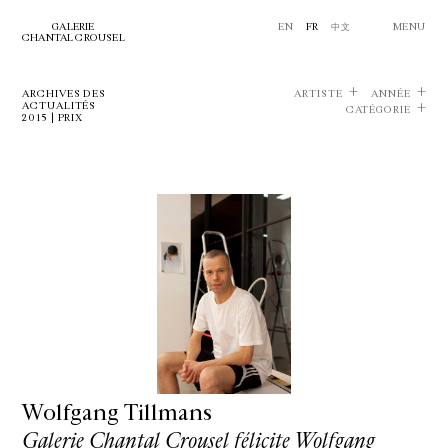
GALERIE
EN
FR
中文
MENU
CHANTAL CROUSEL
ARCHIVES DES
ARTISTE
ANNÉE
ACTUALITÉS
CATÉGORIE
2015 | PRIX
Wolfgang Tillmans
Galerie Chantal Crousel félicite Wolfgang