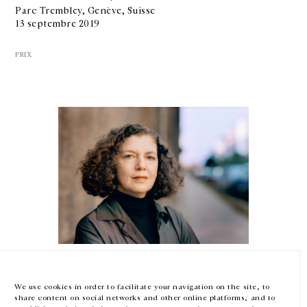
Parc Trembley, Genève, Suisse
13 septembre 2019
PRIX
GALERIE CHANTAL CROUSEL
10 RUE CHARLOT, 75003 PARIS
T.
+33 1 42 77 38 87
GALERIE@CROUSEL.COM
HORAIRES D'OUVERTURE
DU MARDI AU VENDREDI
10H-18H
LE SAMEDI
11H-19H
Mona Hatoum
LES ESPACES DE LA GALERIE SERONT FERMÉS À PARTIR DU 23 JUILLET
JUSQU'AU 4 SEPTEMBRE INCLUS
Prix Praemium Imperiale pour la sculpture
We use cookies in order to facilitate your navigation on the site, to
The Japan Art Association
share content on social networks and other online platforms, and to
17 septembre 2019
Facebook
Instagram
EN
FR
中文