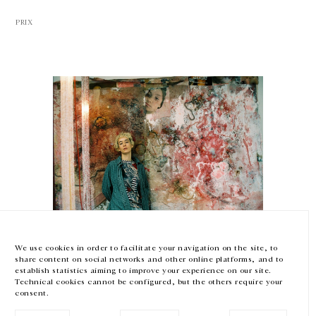
PRIX
GALERIE CHANTAL CROUSEL
10 RUE CHARLOT, 75003 PARIS
T.
+33 1 42 77 38 87
GALERIE@CROUSEL.COM
HORAIRES D'OUVERTURE
DU MARDI AU VENDREDI
10H-18H
LE SAMEDI
11H-19H
LES ESPACES DE LA GALERIE SERONT FERMÉS À PARTIR DU 23 JUILLET
Mimosa Echard
JUSQU'AU 4 SEPTEMBRE INCLUS
Prix Marcel Duchamp 2022
We use cookies in order to facilitate your navigation on the site, to
share content on social networks and other online platforms, and to
13 janvier — 17 octobre 2022
Facebook
Instagram
EN
FR
中文
establish statistics aiming to improve your experience on our site.
Technical cookies cannot be configured, but the others require your
consent.
Inscrivez-vous à notre newsletter
PRIX