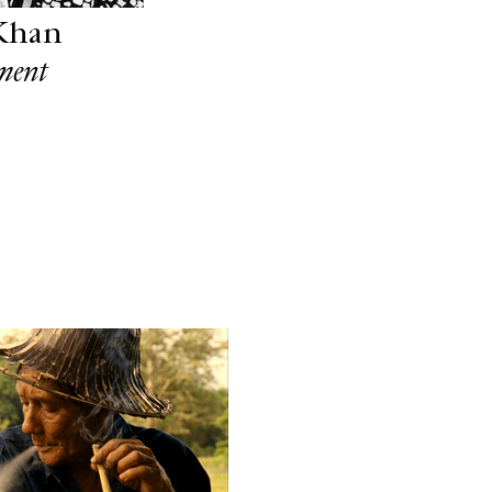
Khan
ment