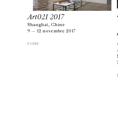
Art021 2017
Shanghaï, Chine
9 — 12 novembre 2017
FOIRE
GALERIE CHANTAL CROUSEL
10 RUE CHARLOT, 75003 PARIS
T.
+33 1 42 77 38 87
GALERIE@CROUSEL.COM