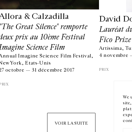
Allora & Calzadilla
David D
"The Great Silence" remporte
Lauréat d
deux prix au 10ème Festival
Fico Prize
Imagine Science Film
Artissima, Tur
4 novembre —
Annual Imagine Science Film Festival,
HORAIRES D'OUVERTURE
EN
New York, Etats-Unis
DU MARDI AU VENDREDI
PRIX
27 octobre — 31 décembre 2017
10H-18H
Ins
LE SAMEDI
PRIX
11H-19H
LES ESPACES DE LA GALERIE SERONT FERMÉS À PARTIR
We u
DU 23 JUILLET JUSQU'AU 4 SEPTEMBRE INCLUS
site
plat
expe
conf
VOIR LA SUITE