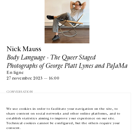
GALERIE CHANTAL CROUSEL
10 RUE CHARLOT, 75003 PARIS
Nick Mauss
T.
+33 1 42 77 38 87
GALERIE@CROUSEL.COM
Body Language - The Queer Staged
Photographs of George Platt Lynes and PaJaMa
HORAIRES D'OUVERTURE
DU MARDI AU VENDREDI
En ligne
10H-18H
27 novembre 2023 — 16:00
LE SAMEDI
11H-19H
CONVERSATION
LES ESPACES DE LA GALERIE SERONT FERMÉS À PARTIR DU 23 JUILLET
JUSQU'AU 4 SEPTEMBRE INCLUS
We use cookies in order to facilitate your navigation on the site, to
share content on social networks and other online platforms, and to
Facebook
Instagram
EN
FR
中文
establish statistics aiming to improve your experience on our site.
Technical cookies cannot be configured, but the others require your
consent.
Inscrivez-vous à notre newsletter
VOIR LA SUITE