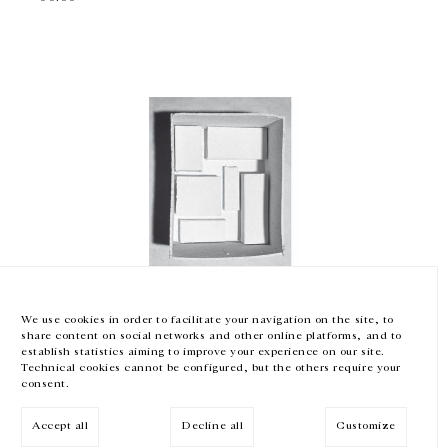
GALERIE CHANTAL CROUSEL
10 RUE CHARLOT, 75003 PARIS
T.
+33 1 42 77 38 87
GALERIE@CROUSEL.COM
HORAIRES D'OUVERTURE
DU MARDI AU VENDREDI
10H-18H
LE SAMEDI
11H-19H
LES ESPACES DE LA GALERIE SERONT FERMÉS À PARTIR DU 23 JUILLET
JUSQU'AU 4 SEPTEMBRE INCLUS
Absalon
We use cookies in order to facilitate your navigation on the site, to
share content on social networks and other online platforms, and to
ABSALON
Facebook
Instagram
EN
FR
中文
establish statistics aiming to improve your experience on our site.
— 00:00
Technical cookies cannot be configured, but the others require your
consent.
Inscrivez-vous à notre newsletter
Accept all
Decline all
Customize