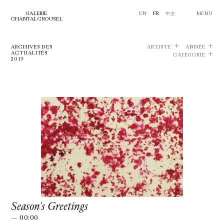
GALERIE
EN
FR
中文
MENU
CHANTAL CROUSEL
ARCHIVES DES
ARTISTE
ANNÉE
ACTUALITÉS
CATÉGORIE
2013
Season's Greetings
— 00:00