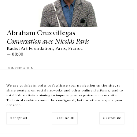
GALERIE CHANTAL CROUSEL
10 RUE CHARLOT, 75003 PARIS
T.
+33 1 42 77 38 87
GALERIE@CROUSEL.COM
Abraham Cruzvillegas
Conversation avec Nicolás Paris
HORAIRES D'OUVERTURE
DU MARDI AU VENDREDI
Kadist Art Foundation, Paris, France
10H-18H
— 00:00
LE SAMEDI
11H-19H
CONVERSATION
LES ESPACES DE LA GALERIE SERONT FERMÉS À PARTIR DU 23 JUILLET
JUSQU'AU 4 SEPTEMBRE INCLUS
We use cookies in order to facilitate your navigation on the site, to
share content on social networks and other online platforms, and to
Facebook
Instagram
EN
FR
中文
establish statistics aiming to improve your experience on our site.
Technical cookies cannot be configured, but the others require your
consent.
Inscrivez-vous à notre newsletter
VOIR LA SUITE
Accept all
Decline all
Customize
© Galerie Chantal Crousel 2026
Mentions légales
Cookies