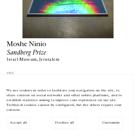
GALERIE CHANTAL CROUSEL
10 RUE CHARLOT, 75003 PARIS
T.
+33 1 42 77 38 87
GALERIE@CROUSEL.COM
Moshe Ninio
HORAIRES D'OUVERTURE
Sandberg Prize
DU MARDI AU VENDREDI
10H-18H
Israel Museum, Jerusalem
LE SAMEDI
11H-19H
PRIX
LES ESPACES DE LA GALERIE SERONT FERMÉS À PARTIR DU 23 JUILLET
JUSQU'AU 4 SEPTEMBRE INCLUS
We use cookies in order to facilitate your navigation on the site, to
share content on social networks and other online platforms, and to
Facebook
Instagram
EN
FR
中文
establish statistics aiming to improve your experience on our site.
Technical cookies cannot be configured, but the others require your
consent.
Inscrivez-vous à notre newsletter
VOIR LA SUITE
Accept all
Decline all
Customize
© Galerie Chantal Crousel 2026
Mentions légales
Cookies