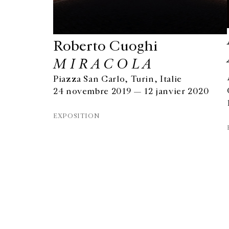
Roberto Cuoghi
M I R A C O L A
Piazza San Carlo, Turin, Italie
GALERIE CHANTAL CROUSEL
24 novembre 2019 — 12 janvier 2020
10 RUE CHARLOT, 75003 PARIS
T.
+33 1 42 77 38 87
EXPOSITION
GALERIE@CROUSEL.COM
© Galerie Chantal Crousel 2026