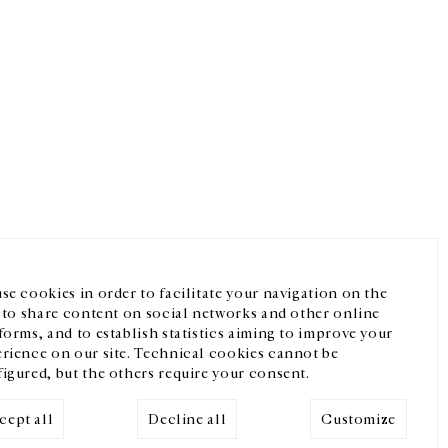
Facebook
Instagram
FR
中文
crivez-vous à notre newsletter
se cookies in order to facilitate your navigation on the
, to share content on social networks and other online
forms, and to establish statistics aiming to improve your
rience on our site. Technical cookies cannot be
igured, but the others require your consent.
cept all
Decline all
Customize
Mentions légales
Cookies