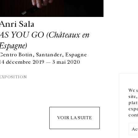
Anri Sala
AS YOU GO (Châteaux en
Espagne)
HORAIRES D'OUVERTURE
EN
Centro Botin, Santander, Espagne
DU MARDI AU VENDREDI
14 décembre 2019 — 3 mai 2020
10H-18H
Ins
LE SAMEDI
EXPOSITION
11H-19H
LES ESPACES DE LA GALERIE SERONT FERMÉS À PARTIR
We u
DU 23 JUILLET JUSQU'AU 4 SEPTEMBRE INCLUS
site
plat
expe
conf
VOIR LA SUITE
Ac