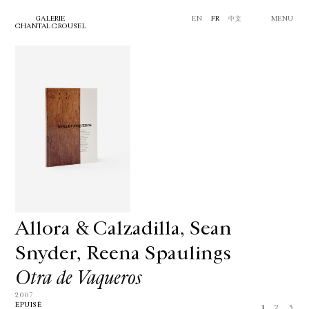
GALERIE
EN
FR
中文
MENU
CHANTAL CROUSEL
Allora & Calzadilla, Sean
Snyder, Reena Spaulings
Otra de Vaqueros
2007
EPUISÉ
1
2
3