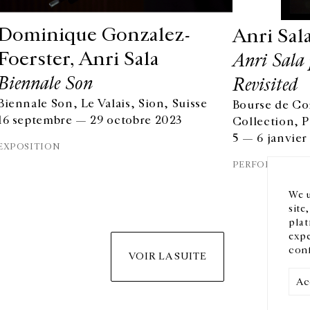
Dominique Gonzalez-
Anri Sal
Foerster, Anri Sala
Anri Sala 
Biennale Son
Revisited
Biennale Son, Le Valais, Sion, Suisse
Bourse de C
HORAIRES D'OUVERTURE
EN
16 septembre — 29 octobre 2023
Collection, P
DU MARDI AU VENDREDI
5 — 6 janvie
10H-18H
Ins
EXPOSITION
LE SAMEDI
PERFORMANCE
11H-19H
LES ESPACES DE LA GALERIE SERONT FERMÉS À PARTIR
We u
DU 23 JUILLET JUSQU'AU 4 SEPTEMBRE INCLUS
site
plat
expe
conf
VOIR LA SUITE
Ac