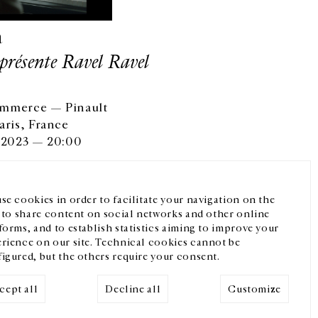
a
présente Ravel Ravel
ommerce — Pinault
Facebook
Instagram
FR
中文
aris, France
r 2023 — 20:00
crivez-vous à notre newsletter
se cookies in order to facilitate your navigation on the
, to share content on social networks and other online
forms, and to establish statistics aiming to improve your
rience on our site. Technical cookies cannot be
igured, but the others require your consent.
cept all
Decline all
Customize
Mentions légales
Cookies