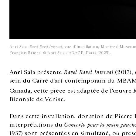
Anri Sala,
Ravel Ravel Interval
, vue d'installation, Montreal Museum
François Brière. © Anri Sala / ADAGP, Paris (2025).
Anri Sala présente
Ravel Ravel Interval
(2017),
sein du Carré d'art contemporain du MBAM.
Canada, cette pièce est adaptée de l'œuvre
R
Biennale de Venise.
Dans cette installation, donation de Pierre
interprétations du
Concerto pour la main gauch
1937) sont présentées en simultané, ou pres