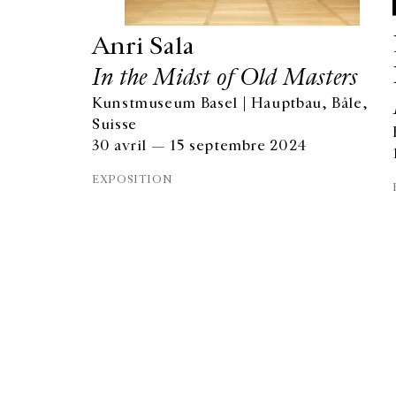
Anri Sala
In the Midst of Old Masters
Kunstmuseum Basel | Hauptbau, Bâle,
Suisse
GALERIE CHANTAL CROUSEL
30 avril — 15 septembre 2024
10 RUE CHARLOT, 75003 PARIS
EXPOSITION
T.
+33 1 42 77 38 87
GALERIE@CROUSEL.COM
© Galerie Chantal Crousel 2026