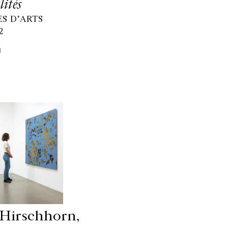
lités
ES D’ARTS
2
N
Hirschhorn,