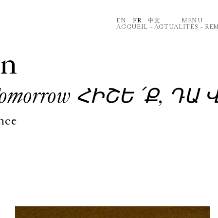
EN
FR
中文
MENU
ACCUEIL
–
ACTUALITÉS
–
REM
an
 Tomorrow ՀԻՇԵ ՛Ք, ԴԱ
ance