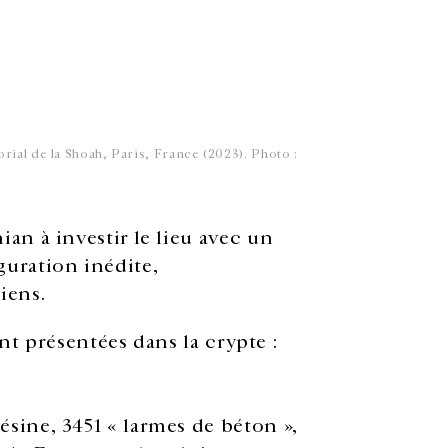
rial de la Shoah, Paris, France (2023). Photo :
an à investir le lieu avec un
uration inédite,
iens.
ont présentées dans la crypte :
ine, 3451 « larmes de béton »,