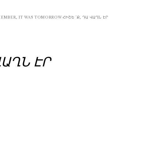
EMBER, IT WAS TOMORROW ՀԻՇԵ ՛Ք, ԴԱ ՎԱՂՆ ԷՐ
 ՎԱՂՆ ԷՐ