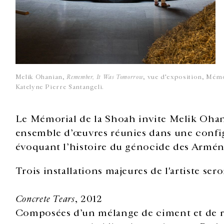
Melik Ohanian,
Remember, It Was Tomorrow
, vue d'exposition, Mémo
Katelyne Pierre Santangeli.
Le Mémorial de la Shoah invite Melik Ohani
ensemble d’œuvres réunies dans une config
évoquant l’histoire du génocide des Armén
Trois installations majeures de l'artiste ser
Concrete Tears
, 2012
Composées d’un mélange de ciment et de rés