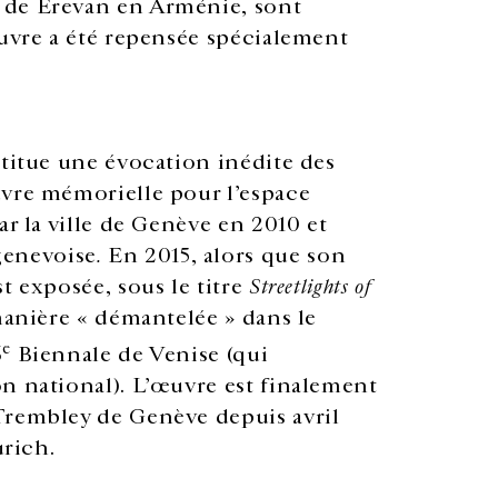
 de Erevan en Arménie, sont
œuvre a été repensée spécialement
stitue une évocation inédite des
re mémorielle pour l’espace
ar la ville de Genève en 2010 et
genevoise
.
En 2015, alors que son
t exposée, sous le titre
Streetlights of
manière « démantelée » dans le
e
6
Biennale de Venise (qui
n national). L’œuvre est finalement
Trembley de Genève depuis avril
urich.