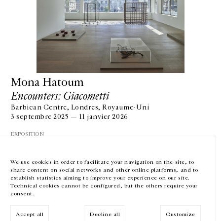
GALERIE CHANTAL CROUSEL
10 RUE CHARLOT, 75003 PARIS
T.
+33 1 42 77 38 87
GALERIE@CROUSEL.COM
Mona Hatoum
HORAIRES D'OUVERTURE
Encounters: Giacometti
DU MARDI AU VENDREDI
Barbican Centre, Londres, Royaume-Uni
10H-18H
LE SAMEDI
3 septembre 2025 — 11 janvier 2026
11H-19H
EXPOSITION
LES ESPACES DE LA GALERIE SERONT FERMÉS À PARTIR DU 23 JUILLET
JUSQU'AU 4 SEPTEMBRE INCLUS
We use cookies in order to facilitate your navigation on the site, to
share content on social networks and other online platforms, and to
Facebook
Instagram
EN
FR
中文
establish statistics aiming to improve your experience on our site.
Technical cookies cannot be configured, but the others require your
consent.
Inscrivez-vous à notre newsletter
VOIR LA SUITE
Accept all
Decline all
Customize