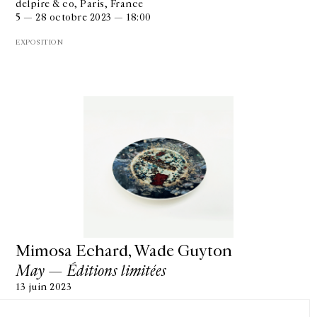
delpire & co, Paris, France
5 — 28 octobre 2023 — 18:00
EXPOSITION
GALERIE CHANTAL CROUSEL
10 RUE CHARLOT, 75003 PARIS
T.
+33 1 42 77 38 87
GALERIE@CROUSEL.COM
HORAIRES D'OUVERTURE
Mimosa Echard, Wade Guyton
DU MARDI AU VENDREDI
10H-18H
May — Éditions limitées
LE SAMEDI
11H-19H
13 juin 2023
LES ESPACES DE LA GALERIE SERONT FERMÉS À PARTIR DU 23 JUILLET
JUSQU'AU 4 SEPTEMBRE INCLUS