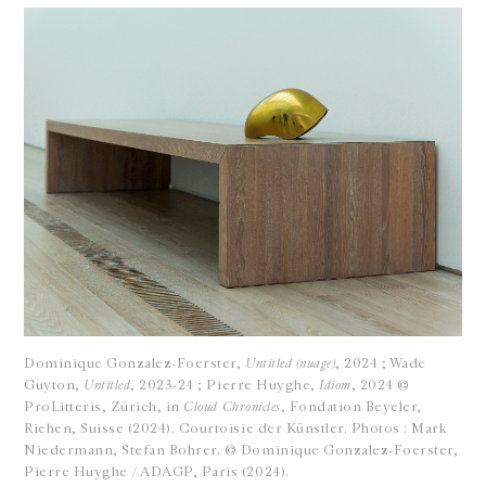
Dominique Gonzalez-Foerster,
Untitled (nuage)
, 2024 ; Wade
Guyton,
Untitled
, 2023-24 ; Pierre Huyghe,
Idiom
, 2024 ©
ProLitteris, Zürich, in
Cloud Chronicles
, Fondation Beyeler,
Riehen, Suisse (2024). Courtoisie der Künstler. Photos : Mark
Niedermann, Stefan Bohrer. © Dominique Gonzalez-Foerster,
Pierre Huyghe / ADAGP, Paris (2024).