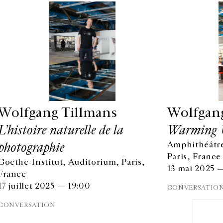
Wolfgang Tillmans
Wolfgan
L’histoire naturelle de la
Warming 
photographie
Amphithéâtre
Paris, France
Goethe-Institut, Auditorium, Paris,
HORAIRES D'OUVERTURE
EN
13 mai 2025 
France
DU MARDI AU VENDREDI
17 juillet 2025 — 19:00
10H-18H
CONVERSATIO
Ins
LE SAMEDI
CONVERSATION
11H-19H