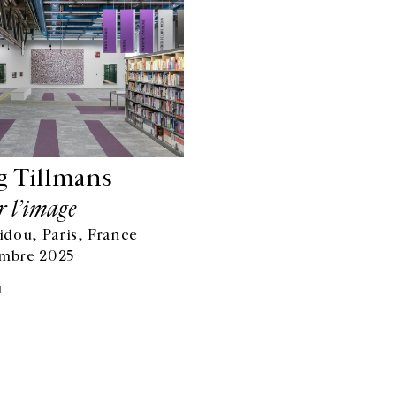
g Tillmans
r l’image
dou, Paris, France
embre 2025
N