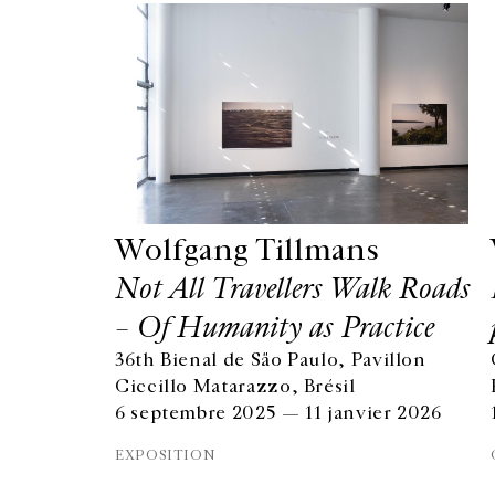
Wolfgang Tillmans
Not All Travellers Walk Roads
– Of Humanity as Practice
36th Bienal de São Paulo, Pavillon
GALERIE CHANTAL CROUSEL
Ciccillo Matarazzo, Brésil
10 RUE CHARLOT, 75003 PARIS
6 septembre 2025 — 11 janvier 2026
T.
+33 1 42 77 38 87
GALERIE@CROUSEL.COM
EXPOSITION