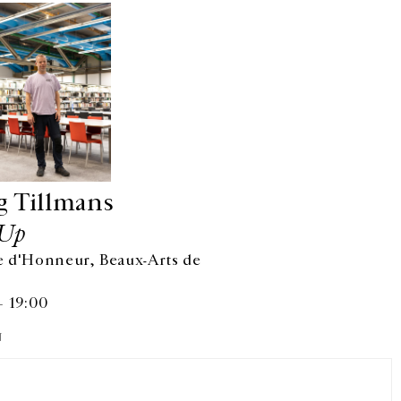
g Tillmans
Up
 d'Honneur, Beaux-Arts de
Facebook
Instagram
FR
中文
— 19:00
N
crivez-vous à notre newsletter