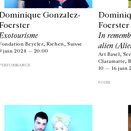
Dominique Gonzalez-
Dominiq
Foerster
Foerster
Exotourisme
In remembr
alien (Alie
Fondation Beyeler, Riehen, Suisse
9 juin 2024 — 20:00
Art Basel, Se
Claramatte, B
PERFORMANCE
10 — 16 juin
FOIRE