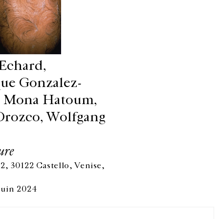
Echard,
ue Gonzalez-
r, Mona Hatoum,
Orozco, Wolfgang
ure
2, 30122 Castello, Venise,
Facebook
Instagram
FR
中文
 juin 2024
crivez-vous à notre newsletter