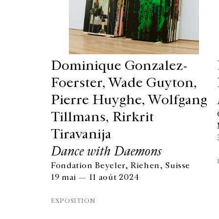
Dominique Gonzalez-
Foerster, Wade Guyton,
Pierre Huyghe, Wolfgang
Tillmans, Rirkrit
Tiravanija
Dance with Daemons
Fondation Beyeler, Riehen, Suisse
GALERIE CHANTAL CROUSEL
19 mai — 11 août 2024
10 RUE CHARLOT, 75003 PARIS
T.
+33 1 42 77 38 87
EXPOSITION
GALERIE@CROUSEL.COM