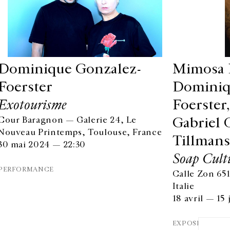
Dominique Gonzalez-
Mimosa 
Foerster
Dominiq
Exotourisme
Foerste
Gabriel 
Cour Baragnon — Galerie 24, Le
Nouveau Printemps, Toulouse, France
Tillmans
30 mai 2024 — 22:30
Soap Cult
PERFORMANCE
Calle Zon 651
HORAIRES D'OUVERTURE
EN
Italie
DU MARDI AU VENDREDI
18 avril — 15
10H-18H
Ins
LE SAMEDI
EXPOSITION
11H-19H