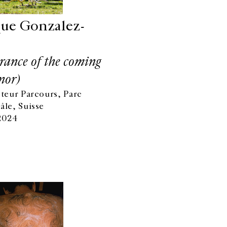
ue Gonzalez-
ance of the coming
nor)
cteur Parcours, Parc
âle, Suisse
 2024