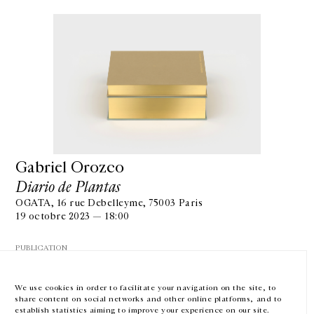
GALERIE CHANTAL CROUSEL
10 RUE CHARLOT, 75003 PARIS
T.
+33 1 42 77 38 87
GALERIE@CROUSEL.COM
Gabriel Orozco
Diario de Plantas
HORAIRES D'OUVERTURE
DU MARDI AU VENDREDI
OGATA, 16 rue Debelleyme, 75003 Paris
10H-18H
19 octobre 2023 — 18:00
LE SAMEDI
11H-19H
PUBLICATION
LES ESPACES DE LA GALERIE SERONT FERMÉS À PARTIR DU 23 JUILLET
JUSQU'AU 4 SEPTEMBRE INCLUS
We use cookies in order to facilitate your navigation on the site, to
share content on social networks and other online platforms, and to
Facebook
Instagram
EN
FR
中文
establish statistics aiming to improve your experience on our site.