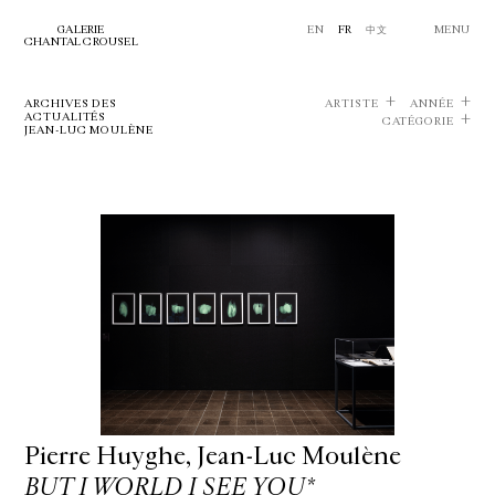
GALERIE
EN
FR
中文
MENU
CHANTAL CROUSEL
ARCHIVES DES
ARTISTE
ANNÉE
ACTUALITÉS
CATÉGORIE
JEAN-LUC MOULÈNE
Pierre Huyghe, Jean-Luc Moulène
BUT I WORLD I SEE YOU*