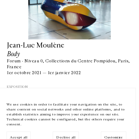
GALERIE CHANTAL CROUSEL
10 RUE CHARLOT, 75003 PARIS
Jean-Luc Moulène
T.
+33 1 42 77 38 87
GALERIE@CROUSEL.COM
Body
HORAIRES D'OUVERTURE
Forum - Niveau 0, Collections du Centre Pompidou, Paris,
DU MARDI AU VENDREDI
France
10H-18H
1er octobre 2021 — 1er janvier 2022
LE SAMEDI
11H-19H
EXPOSITION
LES ESPACES DE LA GALERIE SERONT FERMÉS À PARTIR DU 23 JUILLET
JUSQU'AU 4 SEPTEMBRE INCLUS
We use cookies in order to facilitate your navigation on the site, to
share content on social networks and other online platforms, and to
Facebook
Instagram
EN
FR
中文
establish statistics aiming to improve your experience on our site.
Technical cookies cannot be configured, but the others require your
consent.
Inscrivez-vous à notre newsletter
VOIR LA SUITE
Accept all
Decline all
Customize