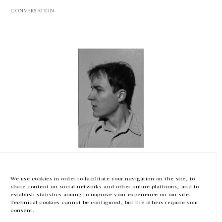
CONVERSATION
GALERIE CHANTAL CROUSEL
10 RUE CHARLOT, 75003 PARIS
T.
+33 1 42 77 38 87
GALERIE@CROUSEL.COM
HORAIRES D'OUVERTURE
DU MARDI AU VENDREDI
10H-18H
LE SAMEDI
11H-19H
Nick Mauss
LES ESPACES DE LA GALERIE SERONT FERMÉS À PARTIR DU 23 JUILLET
JUSQU'AU 4 SEPTEMBRE INCLUS
Staging Gestures of Archives
We use cookies in order to facilitate your navigation on the site, to
Harvard University, Cambridge, États-Unis
share content on social networks and other online platforms, and to
14 novembre 2023 — 18:30
Facebook
Instagram
EN
FR
中文
establish statistics aiming to improve your experience on our site.
Technical cookies cannot be configured, but the others require your
consent.
Inscrivez-vous à notre newsletter
CONVERSATION