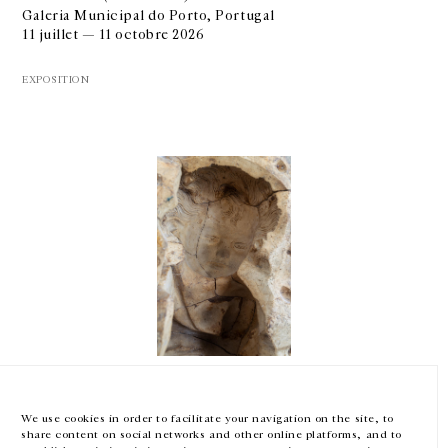
Galeria Municipal do Porto, Portugal
11 juillet — 11 octobre 2026
EXPOSITION
GALERIE CHANTAL CROUSEL
10 RUE CHARLOT, 75003 PARIS
T.
+33 1 42 77 38 87
GALERIE@CROUSEL.COM
HORAIRES D'OUVERTURE
DU MARDI AU VENDREDI
10H-18H
LE SAMEDI
11H-19H
Lydia Ourahmane
LES ESPACES DE LA GALERIE SERONT FERMÉS À PARTIR DU 23 JUILLET
JUSQU'AU 4 SEPTEMBRE INCLUS
5 Works
We use cookies in order to facilitate your navigation on the site, to
Nicoletta Fiorucci Foundation, Venise, Italie
share content on social networks and other online platforms, and to
5 mai — 22 novembre 2026
Facebook
Instagram
EN
FR
中文