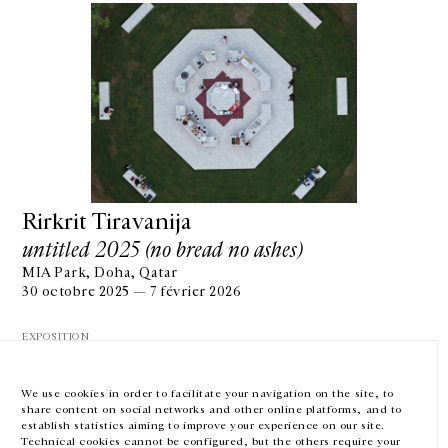
GALERIE CHANTAL CROUSEL
10 RUE CHARLOT, 75003 PARIS
T.
+33 1 42 77 38 87
GALERIE@CROUSEL.COM
Rirkrit Tiravanija
untitled 2025 (no bread no ashes)
HORAIRES D'OUVERTURE
DU MARDI AU VENDREDI
MIA Park, Doha, Qatar
10H-18H
30 octobre 2025 — 7 février 2026
LE SAMEDI
11H-19H
EXPOSITION
LES ESPACES DE LA GALERIE SERONT FERMÉS À PARTIR DU 23 JUILLET
JUSQU'AU 4 SEPTEMBRE INCLUS
We use cookies in order to facilitate your navigation on the site, to
share content on social networks and other online platforms, and to
Facebook
Instagram
EN
FR
中文
establish statistics aiming to improve your experience on our site.
Technical cookies cannot be configured, but the others require your