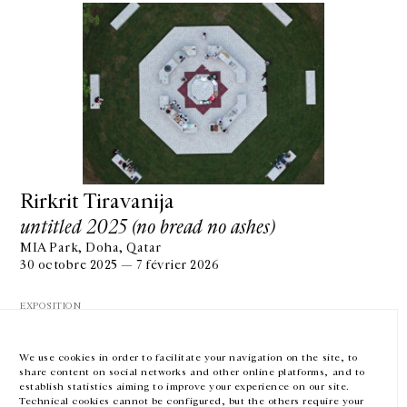
GALERIE CHANTAL CROUSEL
10 RUE CHARLOT, 75003 PARIS
T.
+33 1 42 77 38 87
GALERIE@CROUSEL.COM
Rirkrit Tiravanija
untitled 2025 (no bread no ashes)
HORAIRES D'OUVERTURE
DU MARDI AU VENDREDI
MIA Park, Doha, Qatar
10H-18H
30 octobre 2025 — 7 février 2026
LE SAMEDI
11H-19H
EXPOSITION
LES ESPACES DE LA GALERIE SERONT FERMÉS À PARTIR DU 23 JUILLET
JUSQU'AU 4 SEPTEMBRE INCLUS
We use cookies in order to facilitate your navigation on the site, to
share content on social networks and other online platforms, and to
Facebook
Instagram
EN
FR
中文
establish statistics aiming to improve your experience on our site.
Technical cookies cannot be configured, but the others require your