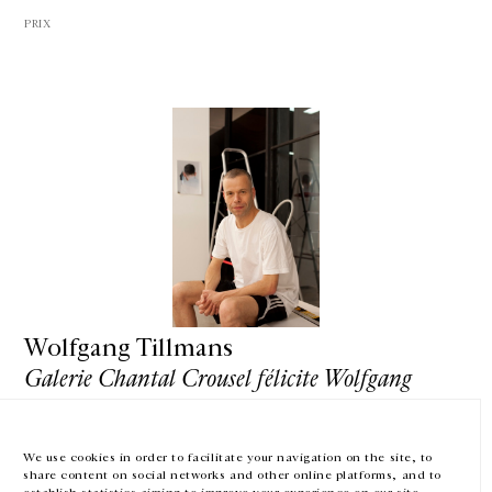
PRIX
GALERIE CHANTAL CROUSEL
10 RUE CHARLOT, 75003 PARIS
T.
+33 1 42 77 38 87
GALERIE@CROUSEL.COM
HORAIRES D'OUVERTURE
DU MARDI AU VENDREDI
10H-18H
Wolfgang Tillmans
LE SAMEDI
11H-19H
Galerie Chantal Crousel félicite Wolfgang
Tillmans d'avoir remporté le Hasselblad
LES ESPACES DE LA GALERIE SERONT FERMÉS À PARTIR DU 23 JUILLET
JUSQU'AU 4 SEPTEMBRE INCLUS
Foundation International Award
We use cookies in order to facilitate your navigation on the site, to
Fondation Hasselblad, Göteborg
share content on social networks and other online platforms, and to
30 novembre 2015
Facebook
Instagram
EN
FR
中文