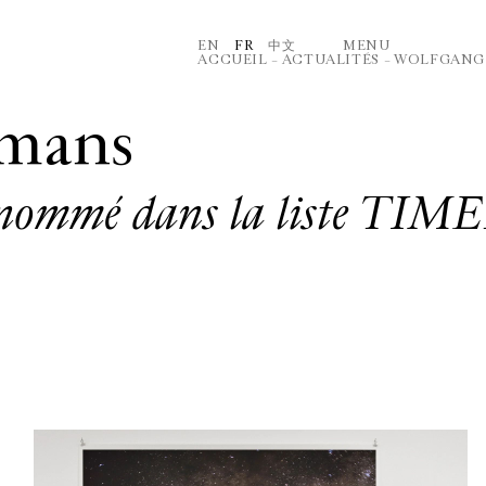
EN
FR
中文
MENU
ACCUEIL
–
ACTUALITÉS
–
WOLFGANG 
lmans
 nommé dans la liste TIM