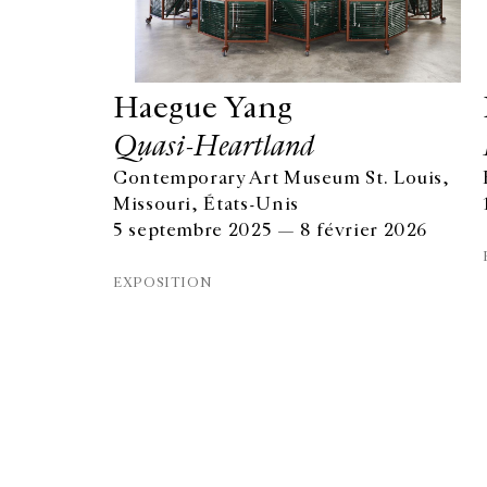
Haegue Yang
Quasi-Heartland
Contemporary Art Museum St. Louis,
GALERIE CHANTAL CROUSEL
Missouri, États-Unis
10 RUE CHARLOT, 75003 PARIS
5 septembre 2025 — 8 février 2026
T.
+33 1 42 77 38 87
GALERIE@CROUSEL.COM
EXPOSITION
© Galerie Chantal Crousel 2026