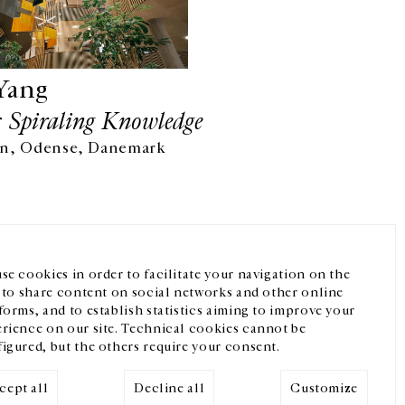
Yang
 Spiraling Knowledge
en, Odense, Danemark
Facebook
Instagram
FR
中文
crivez-vous à notre newsletter
se cookies in order to facilitate your navigation on the
, to share content on social networks and other online
forms, and to establish statistics aiming to improve your
rience on our site. Technical cookies cannot be
igured, but the others require your consent.
cept all
Decline all
Customize
Mentions légales