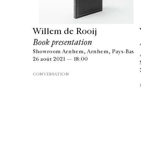
Willem de Rooij
Book presentation
Showroom Arnhem, Arnhem, Pays-Bas
26 août 2021 — 18:00
GALERIE CHANTAL CROUSEL
10 RUE CHARLOT, 75003 PARIS
CONVERSATION
T.
+33 1 42 77 38 87
GALERIE@CROUSEL.COM
© Galerie Chantal Crousel 2026