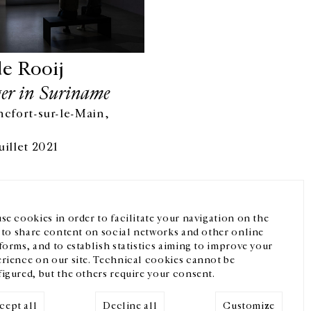
e Rooij
ger in Suriname
ncfort-sur-le-Main,
Facebook
Instagram
FR
中文
uillet 2021
crivez-vous à notre newsletter
se cookies in order to facilitate your navigation on the
, to share content on social networks and other online
forms, and to establish statistics aiming to improve your
rience on our site. Technical cookies cannot be
igured, but the others require your consent.
cept all
Decline all
Customize
Mentions légales