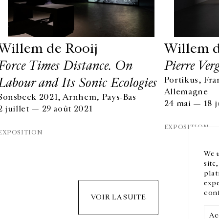
Willem de Rooij
Willem d
Force Times Distance. On
Pierre Ver
Labour and Its Sonic Ecologies
Portikus, Fra
Allemagne
HORAIRES D'OUVERTURE
EN
Sonsbeek 2021, Arnhem, Pays-Bas
24 mai — 18 j
DU MARDI AU VENDREDI
2 juillet — 29 août 2021
10H-18H
Ins
LE SAMEDI
EXPOSITION
EXPOSITION
11H-19H
LES ESPACES DE LA GALERIE SERONT FERMÉS À PARTIR
We u
DU 23 JUILLET JUSQU'AU 4 SEPTEMBRE INCLUS
site
plat
expe
conf
VOIR LA SUITE
Ac