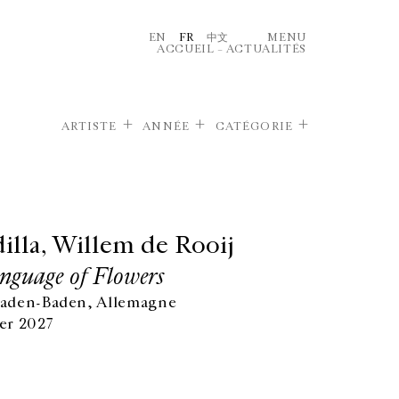
EN
FR
中文
MENU
ACCUEIL
–
ACTUALITÉS
ARTISTE
ANNÉE
CATÉGORIE
illa, Willem de Rooij
nguage of Flowers
 Baden-Baden, Allemagne
ier 2027