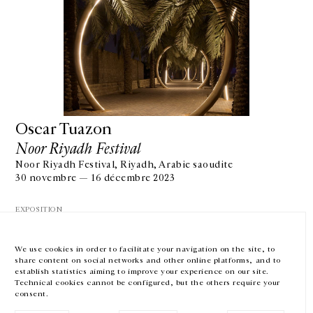
GALERIE CHANTAL CROUSEL
10 RUE CHARLOT, 75003 PARIS
T.
+33 1 42 77 38 87
GALERIE@CROUSEL.COM
Oscar Tuazon
Noor Riyadh Festival
HORAIRES D'OUVERTURE
DU MARDI AU VENDREDI
Noor Riyadh Festival, Riyadh, Arabie saoudite
10H-18H
30 novembre — 16 décembre 2023
LE SAMEDI
11H-19H
EXPOSITION
LES ESPACES DE LA GALERIE SERONT FERMÉS À PARTIR DU 23 JUILLET
JUSQU'AU 4 SEPTEMBRE INCLUS
We use cookies in order to facilitate your navigation on the site, to
share content on social networks and other online platforms, and to
Facebook
Instagram
EN
FR
中文
establish statistics aiming to improve your experience on our site.
Technical cookies cannot be configured, but the others require your
consent.
Inscrivez-vous à notre newsletter
VOIR LA SUITE