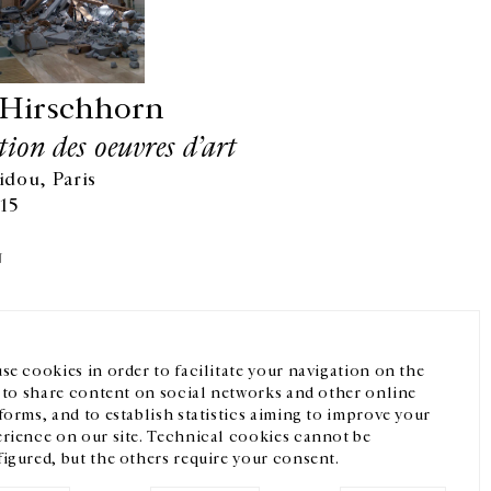
Hirschhorn
tion des oeuvres d’art
dou, Paris
015
Facebook
Instagram
FR
中文
N
crivez-vous à notre newsletter
se cookies in order to facilitate your navigation on the
, to share content on social networks and other online
forms, and to establish statistics aiming to improve your
rience on our site. Technical cookies cannot be
igured, but the others require your consent.