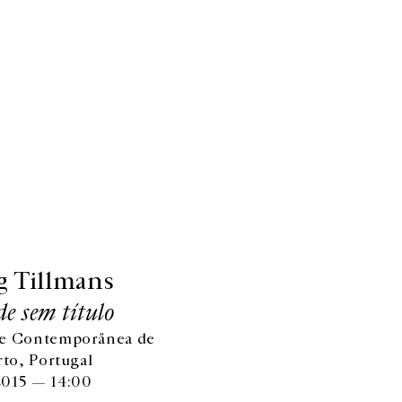
g Tillmans
de sem título
te Contemporãnea de
rto, Portugal
015 — 14:00