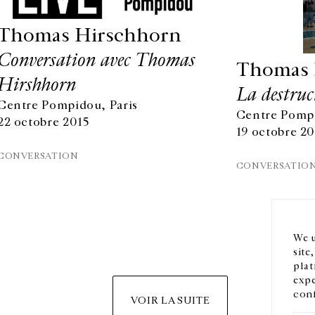
Thomas Hirschhorn
Conversation avec Thomas
Thomas 
Hirshhorn
La destruc
Centre Pompidou, Paris
Centre Pompi
22 octobre 2015
19 octobre 2
HORAIRES D'OUVERTURE
EN
CONVERSATION
DU MARDI AU VENDREDI
CONVERSATIO
10H-18H
Ins
LE SAMEDI
11H-19H
LES ESPACES DE LA GALERIE SERONT FERMÉS À PARTIR
We u
DU 23 JUILLET JUSQU'AU 4 SEPTEMBRE INCLUS
site
plat
expe
conf
VOIR LA SUITE