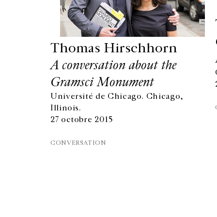
Thomas Hirschhorn
A conversation about the
Gramsci Monument
Université de Chicago. Chicago,
GALERIE CHANTAL CROUSEL
Illinois.
10 RUE CHARLOT, 75003 PARIS
27 octobre 2015
T.
+33 1 42 77 38 87
GALERIE@CROUSEL.COM
CONVERSATION