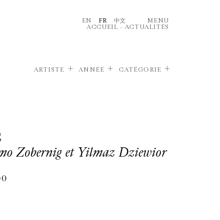
EN
FR
中文
MENU
ACCUEIL
–
ACTUALITÉS
ARTISTE
ANNÉE
CATÉGORIE
g
mo Zobernig et Yilmaz Dziewior
00