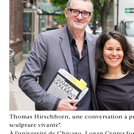
Thomas Hirschhorn, une conversation à 
sculpture vivante".
À l'université de Chicago, Logan Center for