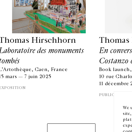
Thomas Hirschhorn
Thomas 
Laboratoire des monuments
En convers
tombés
Costanzo 
L’Artothèque, Caen, France
Book launch,
HORAIRES D'OUVERTURE
EN
15 mars — 7 juin 2025
10 rue Charlo
DU MARDI AU VENDREDI
11 décembre 
10H-18H
Ins
EXPOSITION
LE SAMEDI
PUBLICATION
11H-19H
LES ESPACES DE LA GALERIE SERONT FERMÉS À PARTIR
We u
DU 23 JUILLET JUSQU'AU 4 SEPTEMBRE INCLUS
site
plat
expe
conf