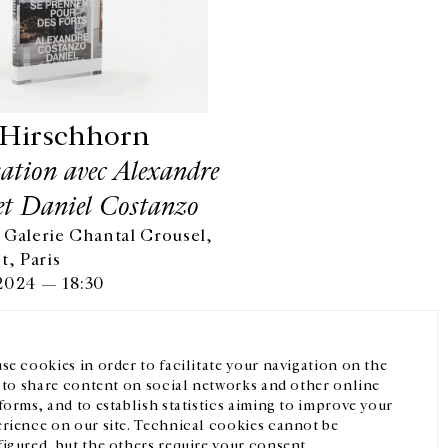
Hirschhorn
ation avec Alexandre
et Daniel Costanzo
 Galerie Chantal Crousel,
Facebook
Instagram
FR
中文
t, Paris
2024 — 18:30
crivez-vous à notre newsletter
se cookies in order to facilitate your navigation on the
, to share content on social networks and other online
forms, and to establish statistics aiming to improve your
rience on our site. Technical cookies cannot be
igured, but the others require your consent.