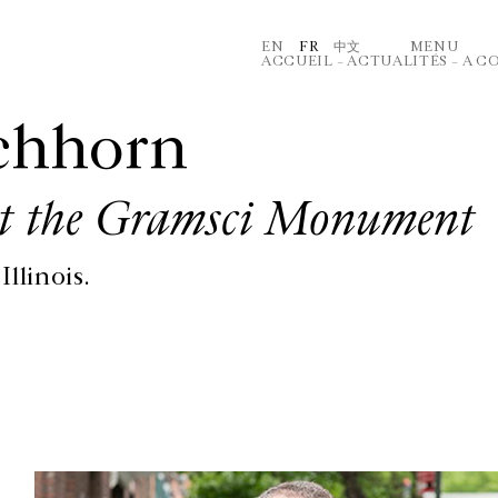
EN
FR
中文
MENU
ACCUEIL
–
ACTUALITÉS
–
A C
chhorn
ut the Gramsci Monument
llinois.