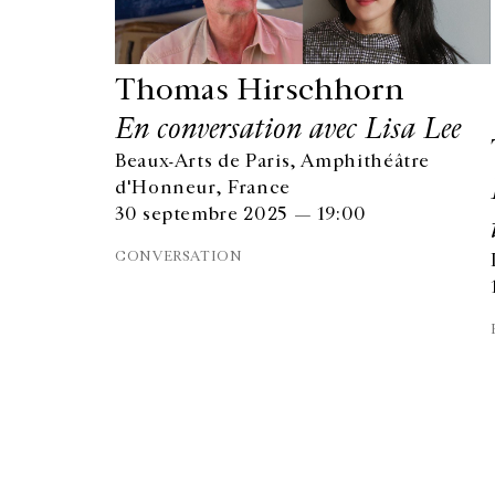
Thomas Hirschhorn
En conversation avec Lisa Lee
Beaux-Arts de Paris, Amphithéâtre
d'Honneur, France
30 septembre 2025 — 19:00
CONVERSATION
GALERIE CHANTAL CROUSEL
10 RUE CHARLOT, 75003 PARIS
T.
+33 1 42 77 38 87
GALERIE@CROUSEL.COM