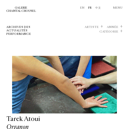
GALERIE
EN
FR
中文
MENU
CHANTAL CROUSEL
ARCHIVES DES
ARTISTE
ANNÉE
ACTUALITÉS
CATÉGORIE
PERFORMANCE
Tarek Atoui
Organon