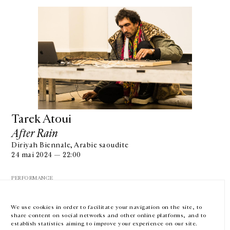
GALERIE CHANTAL CROUSEL
10 RUE CHARLOT, 75003 PARIS
T.
+33 1 42 77 38 87
GALERIE@CROUSEL.COM
Tarek Atoui
After Rain
HORAIRES D'OUVERTURE
DU MARDI AU VENDREDI
Diriyah Biennale, Arabie saoudite
10H-18H
24 mai 2024 — 22:00
LE SAMEDI
11H-19H
PERFORMANCE
LES ESPACES DE LA GALERIE SERONT FERMÉS À PARTIR DU 23 JUILLET
JUSQU'AU 4 SEPTEMBRE INCLUS
We use cookies in order to facilitate your navigation on the site, to
share content on social networks and other online platforms, and to
Facebook
Instagram
EN
FR
中文
establish statistics aiming to improve your experience on our site.