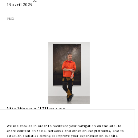
13 avril 2023
PRIX
GALERIE CHANTAL CROUSEL
10 RUE CHARLOT, 75003 PARIS
T.
+33 1 42 77 38 87
GALERIE@CROUSEL.COM
HORAIRES D'OUVERTURE
DU MARDI AU VENDREDI
10H-18H
LE SAMEDI
11H-19H
Wolfgang Tillmans
LES ESPACES DE LA GALERIE SERONT FERMÉS À PARTIR DU 23 JUILLET
Wolfgang Tillmans nommé dans la liste
JUSQU'AU 4 SEPTEMBRE INCLUS
TIME100 2023
We use cookies in order to facilitate your navigation on the site, to
share content on social networks and other online platforms, and to
13 avril 2023
Facebook
Instagram
EN
FR
中文
establish statistics aiming to improve your experience on our site.