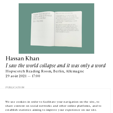
GALERIE CHANTAL CROUSEL
10 RUE CHARLOT, 75003 PARIS
T.
+33 1 42 77 38 87
GALERIE@CROUSEL.COM
Hassan Khan
I saw the world collapse and it was only a word
HORAIRES D'OUVERTURE
DU MARDI AU VENDREDI
Hopscotch Reading Room, Berlin, Allemagne
10H-18H
29 août 2021 — 17:00
LE SAMEDI
11H-19H
PUBLICATION
LES ESPACES DE LA GALERIE SERONT FERMÉS À PARTIR DU 23 JUILLET
JUSQU'AU 4 SEPTEMBRE INCLUS
We use cookies in order to facilitate your navigation on the site, to
share content on social networks and other online platforms, and to
Facebook
Instagram
EN
FR
中文
establish statistics aiming to improve your experience on our site.