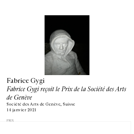
GALERIE CHANTAL CROUSEL
10 RUE CHARLOT, 75003 PARIS
Fabrice Gygi
T.
+33 1 42 77 38 87
GALERIE@CROUSEL.COM
Fabrice Gygi reçoit le Prix de la Société des Arts
HORAIRES D'OUVERTURE
de Genève
DU MARDI AU VENDREDI
Société des Arts de Genève, Suisse
10H-18H
LE SAMEDI
14 janvier 2021
11H-19H
PRIX
LES ESPACES DE LA GALERIE SERONT FERMÉS À PARTIR DU 23 JUILLET
JUSQU'AU 4 SEPTEMBRE INCLUS