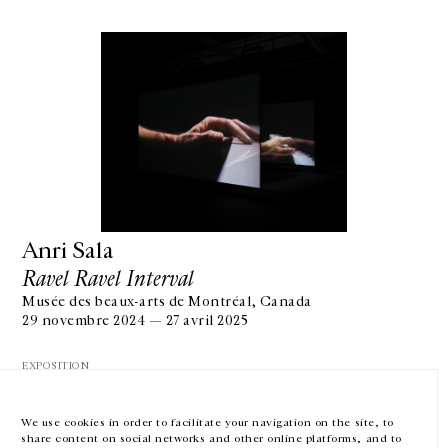
GALERIE CHANTAL CROUSEL
10 RUE CHARLOT, 75003 PARIS
T.
+33 1 42 77 38 87
GALERIE@CROUSEL.COM
Anri Sala
Ravel Ravel Interval
HORAIRES D'OUVERTURE
DU MARDI AU VENDREDI
Musée des beaux-arts de Montréal, Canada
10H-18H
29 novembre 2024 — 27 avril 2025
LE SAMEDI
11H-19H
EXPOSITION
LES ESPACES DE LA GALERIE SERONT FERMÉS À PARTIR DU 23 JUILLET
JUSQU'AU 4 SEPTEMBRE INCLUS
We use cookies in order to facilitate your navigation on the site, to
share content on social networks and other online platforms, and to