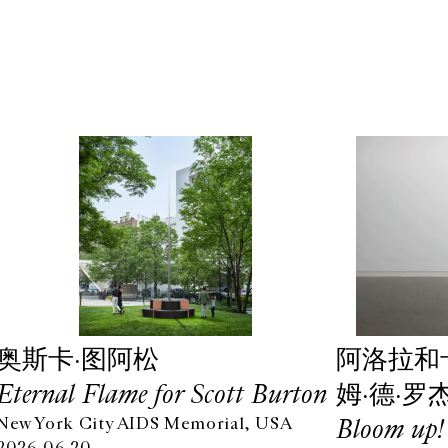
奥斯卡·图阿松
阿洛拉和
Eternal Flame for Scott Burton
姆·德·罗
Bloom up!
New York City AIDS Memorial, USA