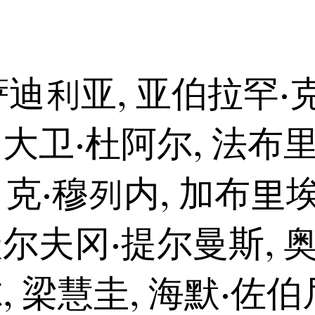
迪利亚, 亚伯拉罕·
 ⼤卫·杜阿尔, 法布⾥
吕克·穆列内, 加布里
沃尔夫冈·提尔曼斯, 奥
, 梁慧圭, 海默·佐