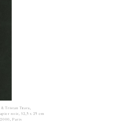
 & Tristan Tzara,
apier noir, 32,5 x 25 cm
-2000, Paris