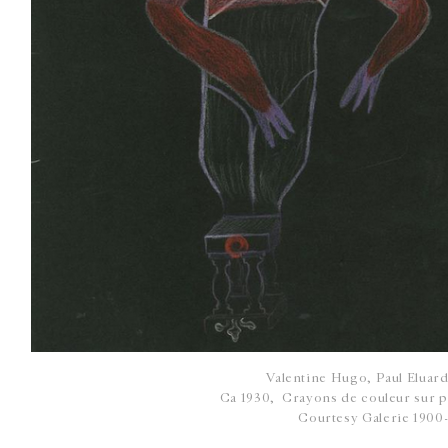
Valentine Hugo, Paul Eluard
Ca 1930, Crayons de couleur sur p
Courtesy Galerie 1900