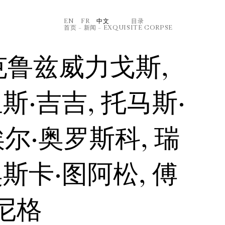
EN
FR
中文
⽬录
首页
–
新闻
–
EXQUISITE CORPSE
克鲁兹威⼒⼽斯,
斯·吉吉, 托⻢斯·
埃尔·奥罗斯科, 瑞
斯卡·图阿松, 傅
伯尼格