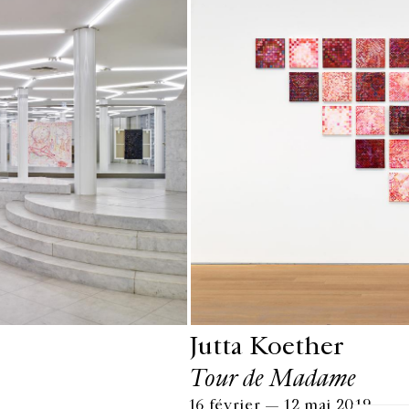
Jutta Koether
HORAIRES D'OUVERTURE
EN
DU MARDI AU VENDREDI
Tour de Madame
10H-18H
Ins
LE SAMEDI
16 février — 12 mai 2019