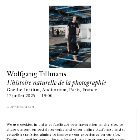
GALERIE CHANTAL CROUSEL
10 RUE CHARLOT, 75003 PARIS
T.
+33 1 42 77 38 87
GALERIE@CROUSEL.COM
Wolfgang Tillmans
HORAIRES D'OUVERTURE
L’histoire naturelle de la photographie
DU MARDI AU VENDREDI
Goethe-Institut, Auditorium, Paris, France
10H-18H
LE SAMEDI
17 juillet 2025 — 19:00
11H-19H
CONVERSATION
LES ESPACES DE LA GALERIE SERONT FERMÉS À PARTIR DU 23 JUILLET
JUSQU'AU 4 SEPTEMBRE INCLUS
We use cookies in order to facilitate your navigation on the site, to
share content on social networks and other online platforms, and to
Facebook
Instagram
EN
FR
中文
establish statistics aiming to improve your experience on our site.
Technical cookies cannot be configured, but the others require your