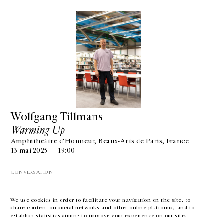
GALERIE CHANTAL CROUSEL
10 RUE CHARLOT, 75003 PARIS
T.
+33 1 42 77 38 87
GALERIE@CROUSEL.COM
Wolfgang Tillmans
Warming Up
HORAIRES D'OUVERTURE
DU MARDI AU VENDREDI
Amphithéâtre d'Honneur, Beaux-Arts de Paris, France
10H-18H
13 mai 2025 — 19:00
LE SAMEDI
11H-19H
CONVERSATION
LES ESPACES DE LA GALERIE SERONT FERMÉS À PARTIR DU 23 JUILLET
JUSQU'AU 4 SEPTEMBRE INCLUS
We use cookies in order to facilitate your navigation on the site, to
share content on social networks and other online platforms, and to
Facebook
Instagram
EN
FR
中文
establish statistics aiming to improve your experience on our site.