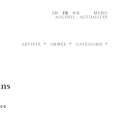
EN
FR
中文
MENU
ACCUEIL
–
ACTUALITÉS
ARTISTE
ANNÉE
CATÉGORIE
ans
nce