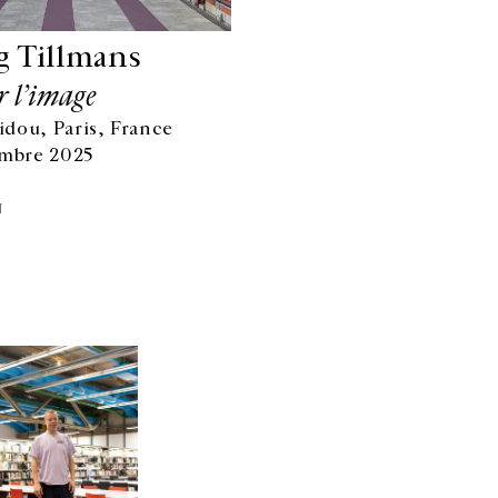
g Tillmans
r l’image
dou, Paris, France
embre 2025
N