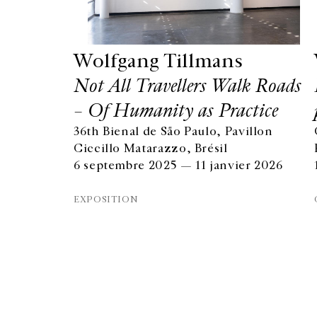
Wolfgang Tillmans
Not All Travellers Walk Roads
– Of Humanity as Practice
36th Bienal de São Paulo, Pavillon
GALERIE CHANTAL CROUSEL
Ciccillo Matarazzo, Brésil
10 RUE CHARLOT, 75003 PARIS
6 septembre 2025 — 11 janvier 2026
T.
+33 1 42 77 38 87
GALERIE@CROUSEL.COM
EXPOSITION