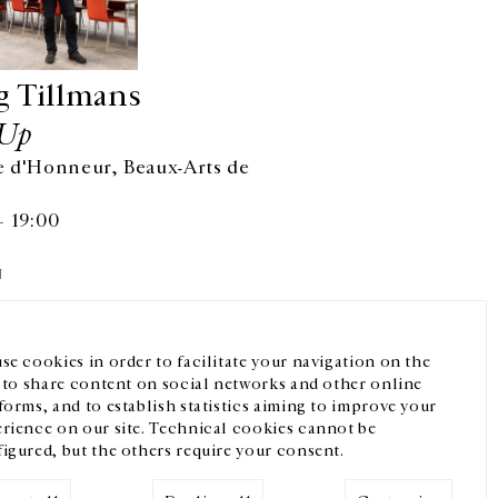
g Tillmans
Up
 d'Honneur, Beaux-Arts de
— 19:00
Facebook
Instagram
FR
中文
N
crivez-vous à notre newsletter
se cookies in order to facilitate your navigation on the
, to share content on social networks and other online
forms, and to establish statistics aiming to improve your
rience on our site. Technical cookies cannot be
igured, but the others require your consent.