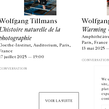
Wolfgang Tillmans
Wolfgan
L’histoire naturelle de la
Warming 
photographie
Amphithéâtre
Paris, France
Goethe-Institut, Auditorium, Paris,
13 mai 2025 
HORAIRES D'OUVERTURE
EN
France
DU MARDI AU VENDREDI
17 juillet 2025 — 19:00
10H-18H
CONVERSATIO
Ins
LE SAMEDI
CONVERSATION
11H-19H
LES ESPACES DE LA GALERIE SERONT FERMÉS À PARTIR
We u
DU 23 JUILLET JUSQU'AU 4 SEPTEMBRE INCLUS
site
plat
expe
conf
VOIR LA SUITE