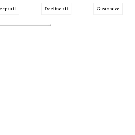
cept all
Decline all
Customize
Mentions légales
Cookies
r
↑
FERMER
ive
MMANDER
NT FERMÉS À PARTIR DU 23 JUILLET