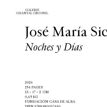
GALERIE
CHANTAL CROUSEL
José María Sic
Noches y Días
2026
254 PAGES
23
×
17
×
2
CM
0,65 KG
FUNDACIÓN CASA DE ALBA
ISBN 9788480037440