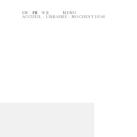
EN
FR
中文
MENU
ACCUEIL
–
LIBRAIRIE
–
NOCHES Y DÍAS