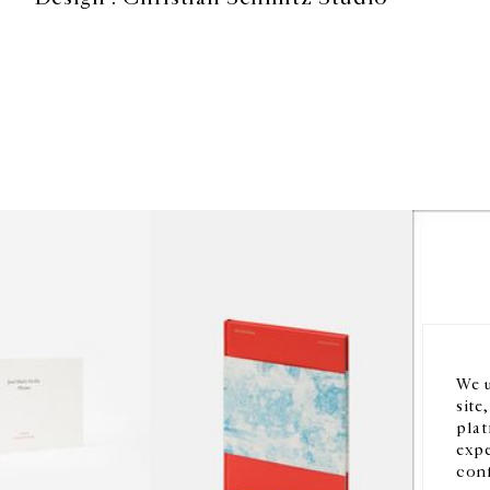
HORAIRES D'OUVERTURE
EN
DU MARDI AU VENDREDI
10H-18H
Ins
LE SAMEDI
11H-19H
LES ESPACES DE LA GALERIE SERONT FERMÉS À PARTIR
We u
DU 23 JUILLET JUSQU'AU 4 SEPTEMBRE INCLUS
site
plat
expe
conf