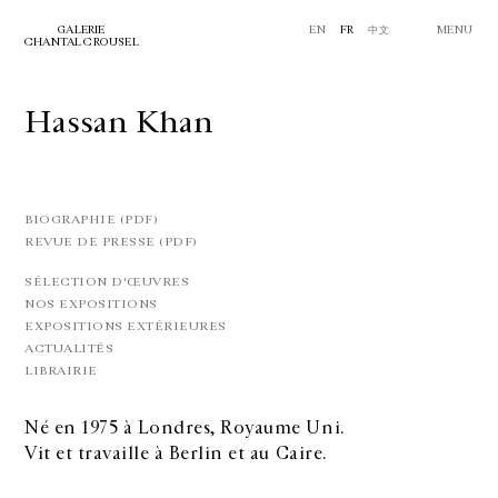
GALERIE
EN
FR
中文
MENU
CHANTAL CROUSEL
Hassan Khan
BIOGRAPHIE (PDF)
REVUE DE PRESSE (PDF)
SÉLECTION D'ŒUVRES
NOS EXPOSITIONS
EXPOSITIONS EXTÉRIEURES
ACTUALITÉS
LIBRAIRIE
Né en 1975 à Londres, Royaume Uni.
Vit et travaille à Berlin et au Caire.