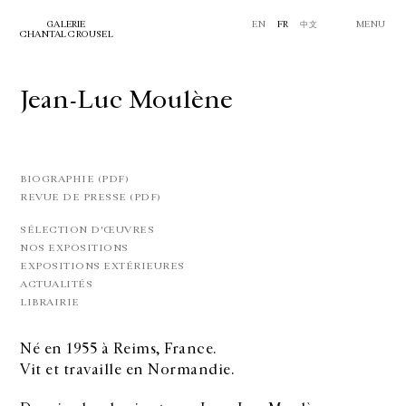
GALERIE
EN
FR
中文
MENU
CHANTAL CROUSEL
Jean-Luc Moulène
BIOGRAPHIE (PDF)
REVUE DE PRESSE (PDF)
SÉLECTION D'ŒUVRES
NOS EXPOSITIONS
EXPOSITIONS EXTÉRIEURES
ACTUALITÉS
LIBRAIRIE
Né en 1955 à Reims, France.
Vit et travaille en Normandie.