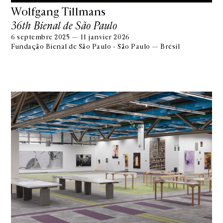
Wolfgang Tillmans
36th Bienal de São Paulo
6 septembre 2025 — 11 janvier 2026
Fundação Bienal de São Paulo - São Paulo — Brésil
GALERIE CHANTAL CROUSEL
10 RUE CHARLOT, 75003 PARIS
T.
+33 1 42 77 38 87
GALERIE@CROUSEL.COM
HORAIRES D'OUVERTURE
DU MARDI AU VENDREDI