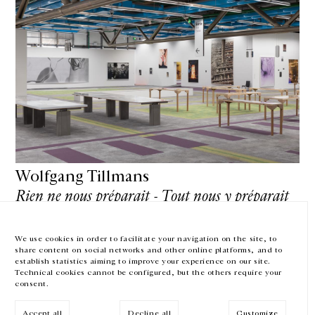
GALERIE CHANTAL CROUSEL
10 RUE CHARLOT, 75003 PARIS
T.
+33 1 42 77 38 87
GALERIE@CROUSEL.COM
HORAIRES D'OUVERTURE
DU MARDI AU VENDREDI
10H-18H
Wolfgang Tillmans
LE SAMEDI
11H-19H
Rien ne nous préparait - Tout nous y préparait
LES ESPACES DE LA GALERIE SERONT FERMÉS À PARTIR DU 23 JUILLET
13 juin — 22 septembre 2025
JUSQU'AU 4 SEPTEMBRE INCLUS
Centre Pompidou - Paris — France
We use cookies in order to facilitate your navigation on the site, to
share content on social networks and other online platforms, and to
Facebook
Instagram
EN
FR
中文
establish statistics aiming to improve your experience on our site.
Technical cookies cannot be configured, but the others require your
consent.
Inscrivez-vous à notre newsletter
VOIR LA SUITE
Accept all
Decline all
Customize