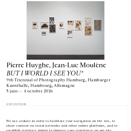
GALERIE CHANTAL CROUSEL
10 RUE CHARLOT, 75003 PARIS
Pierre Huyghe, Jean-Luc Moulène
T.
+33 1 42 77 38 87
GALERIE@CROUSEL.COM
BUT I WORLD I SEE YOU*
HORAIRES D'OUVERTURE
9th Triennial of Photography Hamburg, Hamburger
DU MARDI AU VENDREDI
Kunsthalle, Hambourg, Allemagne
10H-18H
5 juin — 4 octobre 2026
LE SAMEDI
11H-19H
EXPOSITION
LES ESPACES DE LA GALERIE SERONT FERMÉS À PARTIR DU 23 JUILLET
JUSQU'AU 4 SEPTEMBRE INCLUS
We use cookies in order to facilitate your navigation on the site, to
share content on social networks and other online platforms, and to
Facebook
Instagram
EN
FR
中文
establish statistics aiming to improve your experience on our site.